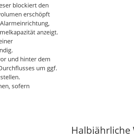
eser blockiert den
volumen erschöpft
 Alarmeinrichtung,
elkapazität anzeigt.
einer
ndig.
vor und hinter dem
Durchflusses um ggf.
stellen.
nen, sofern
Halbjährliche