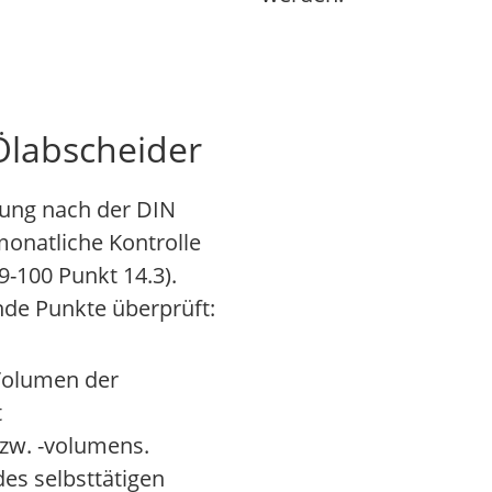
Ölabscheider
tung nach der DIN
monatliche Kontrolle
-100 Punkt 14.3).
de Punkte überprüft:
Volumen der
t
zw. -volumens.
des selbsttätigen